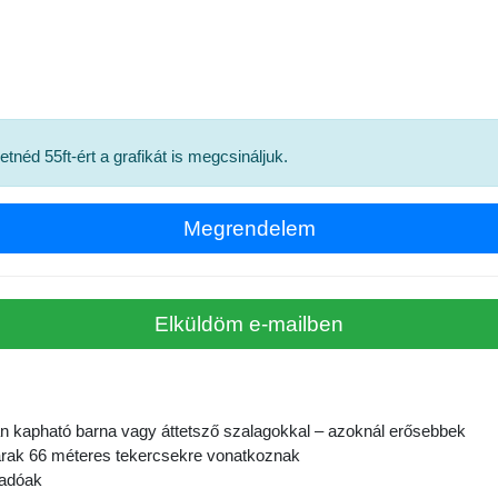
retnéd
55
ft-ért a grafikát is megcsináljuk.
 kapható barna vagy áttetsző szalagokkal – azoknál erősebbek
 árak 66 méteres tekercsekre vonatkoznak
yadóak