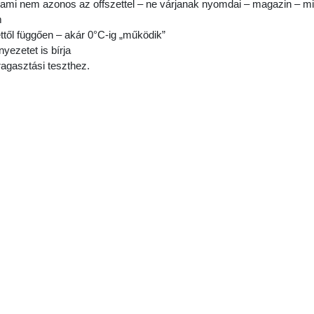
, ami nem azonos az offszettel – ne várjanak nyomdai – magazin – m
m
ettől függően – akár 0°C-ig „működik”
yezetet is bírja
 ragasztási teszthez.