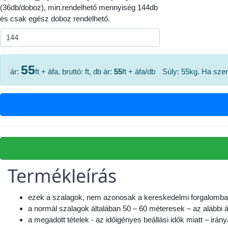
(36db/doboz), min.rendelhető mennyiség 144db
és csak egész doboz rendelhető.
55
ár:
ft + áfa, bruttó:
ft, db ár:
55
ft + áfa/db
Súly:
55
kg. Ha sze
Termékleírás
ezek a szalagok, nem azonosak a kereskedelmi forgalomban
a normál szalagok általában 50 – 60 méteresek – az alábbi
a megadott tételek - az időigényes beállási idők miatt – irán