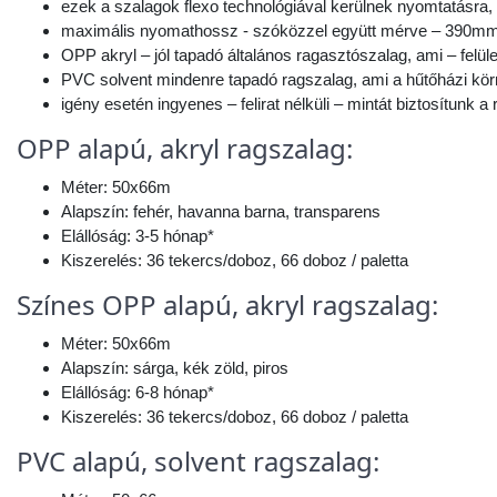
ezek a szalagok flexo technológiával kerülnek nyomtatásra
maximális nyomathossz - szóközzel együtt mérve – 390m
OPP akryl – jól tapadó általános ragasztószalag, ami – felül
PVC solvent mindenre tapadó ragszalag, ami a hűtőházi körn
igény esetén ingyenes – felirat nélküli – mintát biztosítunk a
OPP alapú, akryl ragszalag:
Méter: 50x66m
Alapszín: fehér, havanna barna, transparens
Elállóság: 3-5 hónap*
Kiszerelés: 36 tekercs/doboz, 66 doboz / paletta
Színes OPP alapú, akryl ragszalag:
Méter: 50x66m
Alapszín: sárga, kék zöld, piros
Elállóság: 6-8 hónap*
Kiszerelés: 36 tekercs/doboz, 66 doboz / paletta
PVC alapú, solvent ragszalag: