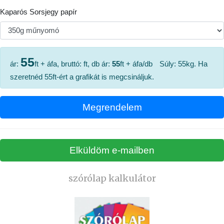
Kaparós Sorsjegy papír
55
ár:
ft + áfa, bruttó:
ft, db ár:
55
ft + áfa/db
Súly:
55
kg. Ha
szeretnéd
55
ft-ért a grafikát is megcsináljuk.
szórólap kalkulátor