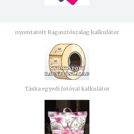
nyomtatott Ragasztószalag kalkulátor
Táska egyedi fotóval kalkulátor