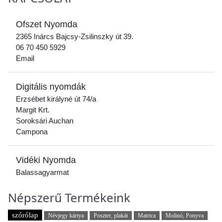
Ofszet Nyomda
2365 Inárcs Bajcsy-Zsilinszky út 39.
06 70 450 5929
Email
Digitális nyomdák
Erzsébet királyné út 74/a
Margit Krt.
Soroksári Auchan
Campona
Vidéki Nyomda
Balassagyarmat
Népszerű Termékeink
szórólap
Névjegy kártya
Poszter, plakát
Matrica
Molinó, Ponyva