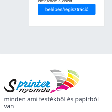
elfelejtettem a jelszót
belépés/regisztráció
minden ami festékből és papírból
van