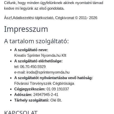
Célunk, hogy minden ügyfelünknek akinek nyomtatni támad
kedve mi legyünk az első gondolata.
Ászf
,
Adatkezelési tájékoztató
,
Cégkivonat
© 2011- 2026
Impresszum
A tartalom szolgáltató:
A szolgáltató neve:
Kreatív Sprinter Nyomda.hu Kft
A szolgáltató elérhetősége:
tel: 06.70.450.5929
e-mail: iroda@sprinternyomda.hu
A szolgáltatót nyilvántartásba vevő hatóság:
Fővárosi Törvényszék Cégbírósága
Cégjegyzékszám:
01 09 191037
Adószám:
24947945-2-41
Tárhely szolgáltató:
Olé Bt.
KAPCSOLAT