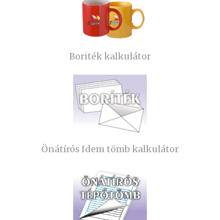
Boriték kalkulátor
Önátírós Idem tömb kalkulátor