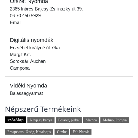
Ofszet Nyomda
2365 Inárcs Bajcsy-Zsilinszky út 39.
06 70 450 5929
Email
Digitális nyomdák
Erzsébet királyné út 74/a
Margit Krt.
Soroksári Auchan
Campona
Vidéki Nyomda
Balassagyarmat
Népszerű Termékeink
szórólap
Névjegy kártya
Poszter, plakát
Matrica
Molinó, Ponyva
Prospektus, Újság, Katalógus
Cimke
Fali Naptár