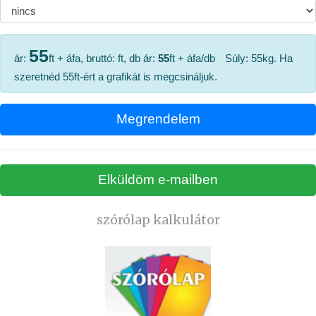
55
ár:
ft + áfa, bruttó:
ft, db ár:
55
ft + áfa/db
Súly:
55
kg. Ha
szeretnéd
55
ft-ért a grafikát is megcsináljuk.
szórólap kalkulátor