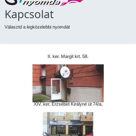
Kapcsolat
Választd a legközelebbi nyomdát
II. ker. Margit krt. 58.
XIV. ker. Erzsébet Királyné út 74/a.