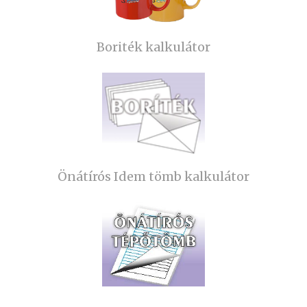
Boriték kalkulátor
Önátírós Idem tömb kalkulátor