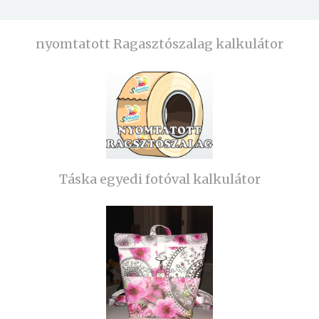
nyomtatott Ragasztószalag kalkulátor
Táska egyedi fotóval kalkulátor