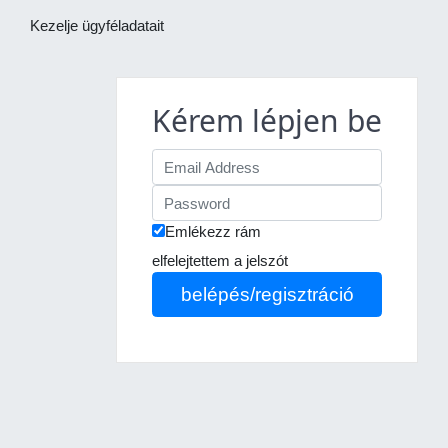
Kezelje ügyféladatait
Kérem lépjen be
Emlékezz rám
elfelejtettem a jelszót
belépés/regisztráció