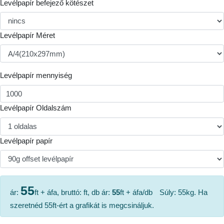
Levélpapír befejező kötészet
Levélpapír Méret
Levélpapír mennyiség
Levélpapír Oldalszám
Levélpapír papír
55
ár:
ft + áfa, bruttó:
ft, db ár:
55
ft + áfa/db
Súly:
55
kg. Ha
szeretnéd
55
ft-ért a grafikát is megcsináljuk.