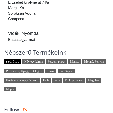
Erzsébet királyné út 74/a
Margit Krt.
Soroksári Auchan
Campona
Vidéki Nyomda
Balassagyarmat
Népszerű Termékeink
szórólap
Névjegy kártya
Poszter, plakát
Matrica
Molinó, Ponyva
Prospektus, Újság, Katalógus
Cimke
Fali Naptár
Festővászon kép, Canvasz
Tábla
Jegy
Roll-up-banner
Meghivó
Mappa
Follow
US