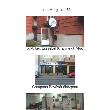
II. ker. Margit krt. 58.
XIV. ker. Erzsébet Királyné út 74/a.
Campona Bevásárlóközpont