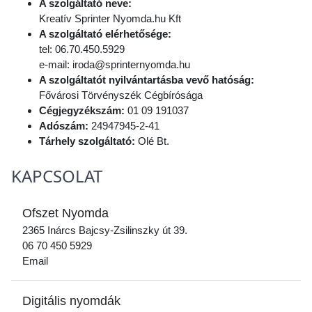
A szolgáltató neve:
Kreatív Sprinter Nyomda.hu Kft
A szolgáltató elérhetősége:
tel: 06.70.450.5929
e-mail: iroda@sprinternyomda.hu
A szolgáltatót nyilvántartásba vevő hatóság:
Fővárosi Törvényszék Cégbírósága
Cégjegyzékszám:
01 09 191037
Adószám:
24947945-2-41
Tárhely szolgáltató:
Olé Bt.
KAPCSOLAT
Ofszet Nyomda
2365 Inárcs Bajcsy-Zsilinszky út 39.
06 70 450 5929
Email
Digitális nyomdák